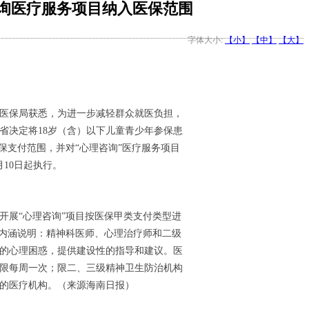
询医疗服务项目纳入医保范围
字体大小:
【小】
【中】
【大】
省医保局获悉，为进一步减轻群众就医负担，
省决定将18岁（含）以下儿童青少年参保患
保支付范围，并对“心理咨询”医疗服务项目
月10日起执行。
开展“心理咨询”项目按医保甲类支付类型进
目内涵说明：精神科医师、心理治疗师和二级
的心理困惑，提供建设性的指导和建议。医
；限每周一次；限二、三级精神卫生防治机构
的医疗机构。（来源海南日报）