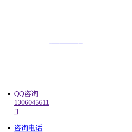
邮箱：
kaoshiban@126.comm
未经许可 严禁复制镜像网站
否则必追究其法律责任
鄂ICP备19017669号-1
󰄸
咨询微信
QQ咨询
1306045611
󰇇
󰇇
QQ咨询
咨询电话