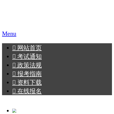
职业教育报名网
Menu
󰄫
网站首页
󰄫
考试通知
󰄫
政策法规
󰄫
报考指南
󰄫
资料下载
󰄫
在线报名