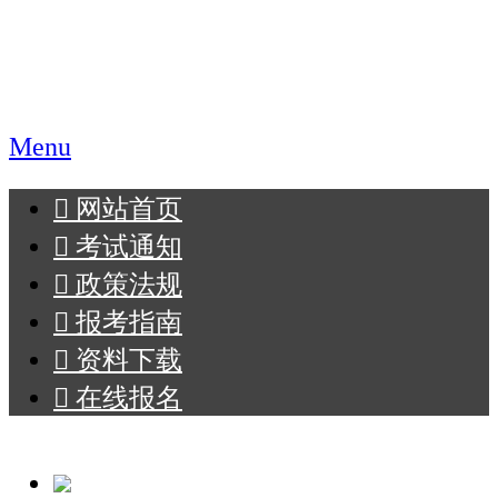
职业教育报名网
Menu
󰄫
网站首页
󰄫
考试通知
󰄫
政策法规
󰄫
报考指南
󰄫
资料下载
󰄫
在线报名