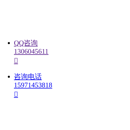
󰄸
咨询微信
QQ咨询
1306045611
󰇇
󰇇
QQ咨询
咨询电话
15971453818
󰇯
咨询电话
󰇯
󰄸
在线报名