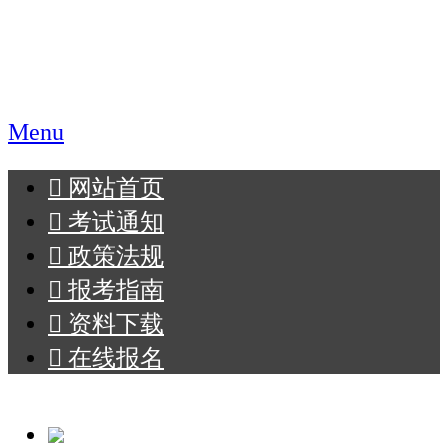
职业教育报名网
Menu
󰄫
网站首页
󰄫
考试通知
󰄫
政策法规
󰄫
报考指南
󰄫
资料下载
󰄫
在线报名