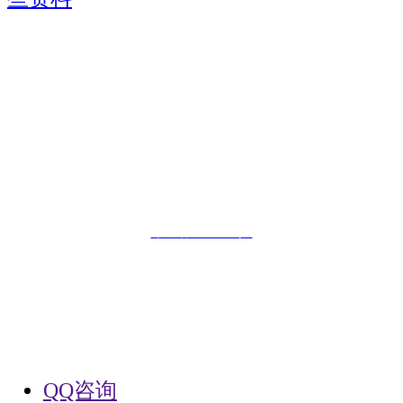
版权所有©职业教育报名网Copyright © 2019,
邮箱：
kaoshiban@126.comm
未经许可 严禁复制镜像网站
否则必追究其法律责任
鄂ICP备19017669号-1
󰄸
咨询微信
QQ咨询