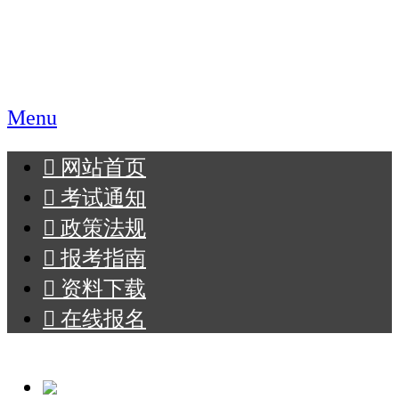
职业教育报名网
Menu
󰄫
网站首页
󰄫
考试通知
󰄫
政策法规
󰄫
报考指南
󰄫
资料下载
󰄫
在线报名