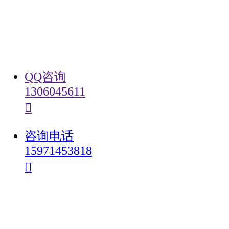
󰄸
咨询微信
QQ咨询
1306045611
󰇇
󰇇
QQ咨询
咨询电话
15971453818
󰇯
咨询电话
󰇯
󰄸
在线报名