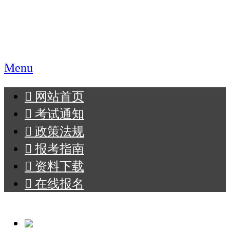
职业教育报名网
Menu
󰄫
网站首页
󰄫
考试通知
󰄫
政策法规
󰄫
报考指南
󰄫
资料下载
󰄫
在线报名