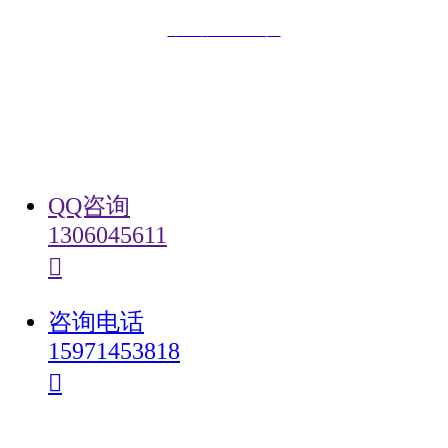
鄂ICP备19017669号-1
󰄸
咨询微信
QQ咨询
1306045611
󰇇
󰇇
QQ咨询
咨询电话
15971453818
󰇯
咨询电话
󰇯